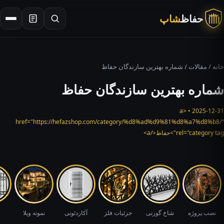
حفاظ
شاپ
×
جستجو
خانه
/
مقالات
/ شماره بهترین سازندگان حفاظ
شماره بهترین سازندگان حفاظ
2025-12-31 • <a
href="https://hefazshop.com/category/%d8%ad%d9%81%d8%a7%d8%b8/"
rel="category tag">حفاظ</a>
نصب پروژه
شاخ گوزنی
جزئیات فلز
آکاردئونی
نمونه ویلا