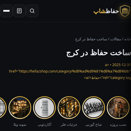
حفاظ
شاپ
×
جستجو
خانه
/
مقالات
/ ساخت حفاظ در کرج
ساخت حفاظ در کرج
2025-12-31 • <a
href="https://hefazshop.com/category/%d8%ad%d9%81%d8%a7%d8%b8/"
rel="category tag">حفاظ</a>
نصب پروژه
شاخ گوزنی
جزئیات فلز
آکاردئونی
نمونه ویلا