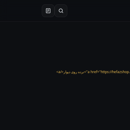
×
جستجو