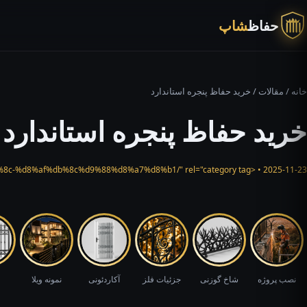
حفاظ
شاپ
خانه
/
مقالات
/ خرید حفاظ پنجره استاندارد
خرید حفاظ پنجره استاندارد
2025-11-23 • <a href="https://hefazshop.com/category/services/%d9%86%d8%b1%d8%af%d9%87-%d8%b1%d9%88%db%8c-%d8%af%db%8c%d9%88%d8%a7%d8%b1/" rel="category tag">نرده روی دیوار</a>
نصب پروژه
شاخ گوزنی
جزئیات فلز
آکاردئونی
نمونه ویلا