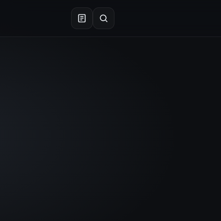
×
جستجو