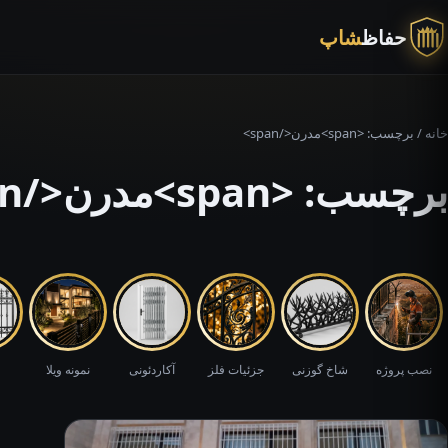
حفاظ
شاپ
خانه
/ برچسب: <span>مدرن</span>
برچسب: <span>مدرن</span>
نصب پروژه
شاخ گوزنی
جزئیات فلز
آکاردئونی
نمونه ویلا