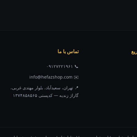
یع
تماس با ما
📞 ۰۹۱۲۷۲۲۱۹۶۱
✉️ info@hefazshop.com
📍 تهران، سعیدآباد، بلوار مهتدی غربی،
گاراژ زندیه — کدپستی ۱۳۷۴۸۵۸۵۶۵