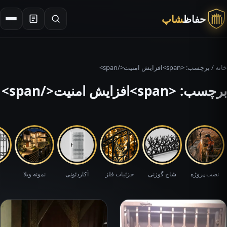
حفاظ
شاپ
×
جستجو
خانه
/ برچسب: <span>افزایش امنیت</span>
برچسب: <span>افزایش امنیت</span>
نصب پروژه
شاخ گوزنی
جزئیات فلز
آکاردئونی
نمونه ویلا