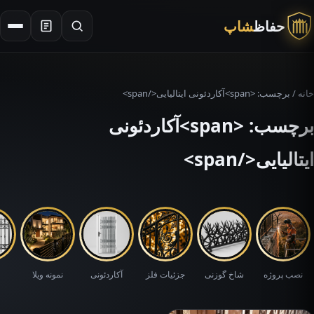
حفاظ
شاپ
×
جستجو
خانه
/ برچسب: <span>آکاردئونی ایتالیایی</span>
برچسب: <span>آکاردئونی
ایتالیایی</span>
نصب پروژه
شاخ گوزنی
جزئیات فلز
آکاردئونی
نمونه ویلا