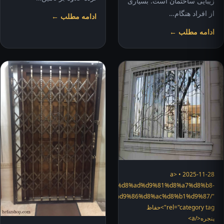
زیبایی ساختمان است. بسیاری
از افراد هنگام…
ادامه مطلب ←
ادامه مطلب ←
2025-11-28 • <a
"https://hefazshop.com/category/services/%d8%ad%d9%81%d8%a7%d8%b8-
%d9%be%d9%86%d8%ac%d8%b1%d9%87/"
rel="category tag">حفاظ
پنجره</a>