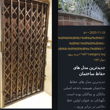
2025-11-28 • <a
="https://hefazshop.com/category/services/%d9%86%d8%b1%d8%af%d9%87-
%d8%b1%d9%88%db%8c-
%d8%af%db%8c%d9%88%d8%a7%d8%b1/"
rel="category tag">نرده روی
دیوار</a>
جدیدترین مدل های
حفاظ ساختمان
جدیدترین مدل های حفاظ
ساختمان همیشه دغدغه اصلی
مالکان و ساکنان بوده است.
نگهبانان به عنوان اولین خط
دفاعی در برابر ورود…