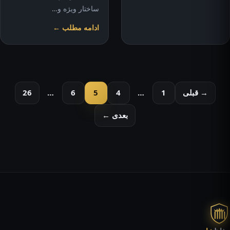
ساختار ویژه و…
ادامه مطلب ←
صفحه‌بندی
→ قبلی
1
…
4
5
6
…
26
نوشته‌ها
بعدی ←