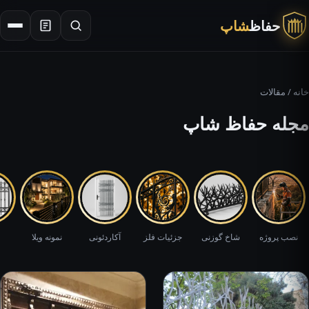
حفاظ
شاپ
×
جستجو
خانه
/ مقالات
مجله حفاظ شاپ
نصب پروژه
شاخ گوزنی
جزئیات فلز
آکاردئونی
نمونه ویلا