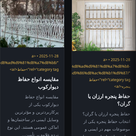
2025-11-28 • <a
2025-11-28 • <a
ory/%d8%ad%d9%81%d8%a7%d8%b8/"
"https://hefazshop.com/category/services/%d8%ad%d9%81%d8%a7%d8%b8-
rel="category tag">حفاظ</a>
%d9%be%d9%86%d8%ac%d8%b1%d9%87/"
مقایسه انواع حفاظ
rel="category tag">حفاظ
دیوارکوب
پنجره</a>
حفاظ پنجره ارزان یا
مقایسه انواع حفاظ
گران؟
دیوارکوب یکی از
پرکاربردترین و مؤثرترین
حفاظ پنجره ارزان یا گران؟
وسایل ایمنی در ساختمان‌ها و
انتخاب حفاظ پنجره یکی از
اماکن عمومی هستند. این نوع
موضوعات مهم در ایمنی و
نرده علاوه بر تأمین…