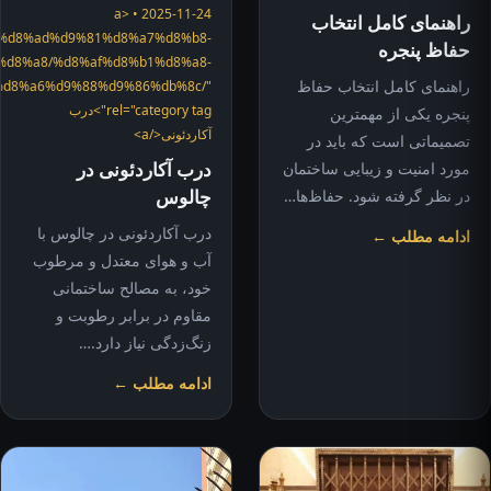
2025-11-24 • <a
راهنمای کامل انتخاب
ices/%d8%ad%d9%81%d8%a7%d8%b8-
حفاظ پنجره
%d8%a8/%d8%af%d8%b1%d8%a8-
راهنمای کامل انتخاب حفاظ
d8%a6%d9%88%d9%86%db%8c/"
rel="category tag">درب
پنجره یکی از مهمترین
آکاردئونی</a>
تصمیماتی است که باید در
درب آکاردئونی در
مورد امنیت و زیبایی ساختمان
چالوس
در نظر گرفته شود. حفاظ‌ها…
درب آکاردئونی در چالوس با
ادامه مطلب ←
آب و هوای معتدل و مرطوب
خود، به مصالح ساختمانی
مقاوم در برابر رطوبت و
زنگ‌زدگی نیاز دارد.…
ادامه مطلب ←