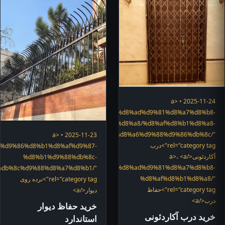
2025-11-24 • <a
"https://hefazshop.com/category/services/%d8%ad%d9%81%d8%a7%d8%b8-
%d8%af%d8%b1%d8%a8/%d8%af%d8%b1%d8%a8-
d8%a2%da%a9%d8%a7%d8%b1%d8%af%d8%a6%d9%88%d9%86%db%8c/"
2025-11-23 • <a
rel="category tag">درب
ices/%d9%86%d8%b1%d8%af%d9%87-
آکاردئونی</a>، <a
%d8%b1%d9%88%db%8c-
"https://hefazshop.com/category/services/%d8%ad%d9%81%d8%a7%d8%b8-
%db%8c%d9%88%d8%a7%d8%b1/"
%d8%af%d8%b1%d8%a8/"
rel="category tag">نرده روی
rel="category tag">حفاظ
دیوار</a>
درب</a>
خرید حفاظ دیوار
خرید درب آکاردئونی
استاندارد