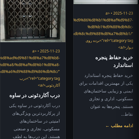
2025-11-23 • <a
="https://hefazshop.com/category/services/%d9%86%d8%b1%d8%af%d9%87-
%d8%b1%d9%88%db%8c-
%d8%af%db%8c%d9%88%d8%a7%d8%b1/"
rel="category tag">نرده روی
دیوار</a>
2025-11-23 • <a
خرید حفاظ پنجره
ices/%d8%ad%d9%81%d8%a7%d8%b8-
استاندارد
%d8%a8/%d8%af%d8%b1%d8%a8-
d8%a6%d9%88%d9%86%db%8c/"
خرید حفاظ پنجره استاندارد
rel="category tag">درب
یکی از مهمترین اقدامات برای
آکاردئونی</a>
ایمنی و زیبایی ساختمان‌های
درب آکاردئونی در ساوه
مسکونی، اداری و تجاری
درب آکاردئونی در ساوه یکی
هستند. پنجره‌ها به عنوان
از پرکاربردترین ویژگی‌های
نقاط…
امنیتی در ساختمان‌های
ادامه مطلب ←
مسکونی، تجاری و صنعتی
هستند. این درب‌ها به لطف