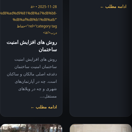
ادامه مطلب ←
2025-11-28 • <a
ices/%d8%ad%d9%81%d8%a7%d8%b8-
%d8%af%d8%b1%d8%a8/"
rel="category tag">حفاظ
درب</a>
روش های افزایش امنیت
ساختمان
روش های افزایش امنیت
ساختمان امنیت ساختمان
دغدغه اصلی مالکان و ساکنان
است. چه در آپارتمان‌های
شهری و چه در ویلاهای
مستقل،…
ادامه مطلب ←