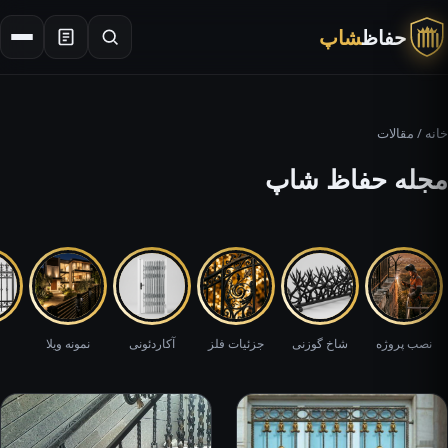
حفاظ
شاپ
×
جستجو
خانه
/ مقالات
مجله حفاظ شاپ
نصب پروژه
شاخ گوزنی
جزئیات فلز
آکاردئونی
نمونه ویلا