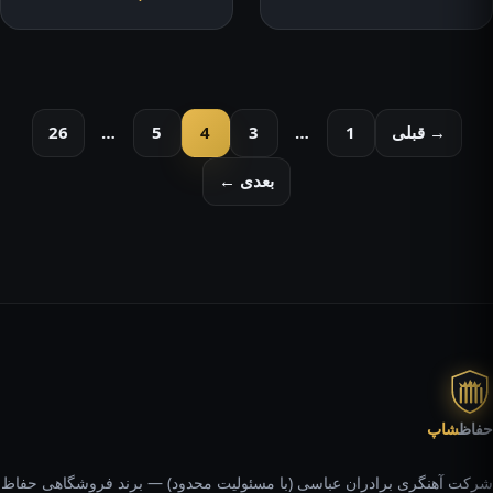
صفحه‌بندی
→ قبلی
1
…
3
4
5
…
26
نوشته‌ها
بعدی ←
حفاظ
شاپ
شرکت آهنگری برادران عباسی (با مسئولیت محدود) — برند فروشگاهی حفاظ