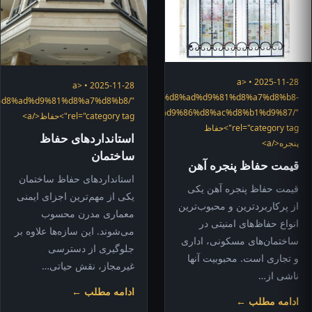
2025-11-28 • <a
2025-11-28 • <a
"https://hefazshop.com/category/services/%d8%ad%d9%81%d8%a7%d8%b8-
ory/%d8%ad%d9%81%d8%a7%d8%b8/"
%d9%be%d9%86%d8%ac%d8%b1%d9%87/"
rel="category tag">حفاظ</a>
rel="category tag">حفاظ
استانداردهای حفاظ
پنجره</a>
ساختمان
قیمت حفاظ پنجره آهن
استانداردهای حفاظ ساختمان
قیمت حفاظ پنجره آهن یکی
یکی از مهم‌ترین اجزای ایمنی
از پرکاربردترین و محبوب‌ترین
معماری مدرن محسوب
انواع حفاظ‌های امنیتی در
می‌شوند. این سازه‌ها علاوه بر
ساختمان‌های مسکونی، اداری
جلوگیری از دسترسی
و تجاری است. محبوبیت آنها
غیرمجاز، نقش حیاتی…
ناشی از…
ادامه مطلب ←
ادامه مطلب ←