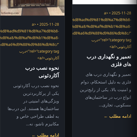
2025-11-28 • <a
"https://hefazshop.com/category/services/%d8%ad%d9%81%d8%a7%d8%b8-
2025-11-28 • <a
%d8%af%d8%b1%d8%a8/%d8%af%d8%b1%d8%a8-
ices/%d8%ad%d9%81%d8%a7%d8%b8-
d8%a2%da%a9%d8%a7%d8%b1%d8%af%d8%a6%d9%88%d9%86%db%8c/"
%d8%a8/%d8%af%d8%b1%d8%a8-
rel="category tag">درب
d8%a6%d9%88%d9%86%db%8c/"
آکاردئونی</a>
rel="category tag">درب
تعمیر و نگهداری درب
آکاردئونی</a>
های فلزی
نحوه نصب درب
تعمیر و نگهداری درب های
آکاردئونی
فلزی به دلیل استحکام، دوام
نحوه نصب درب آکاردئونی
و امنیت بالا، یکی از رایج‌ترین
یکی از پرکاربردترین
انواع درب در ساختمان‌های
ویژگی‌های امنیتی در
مسکونی، تجاری…
ساختمان‌ها هستند. این درب‌ها
به لطف طراحی خاص و
ادامه مطلب ←
مکانیزم تاشو، نه…
ادامه مطلب ←