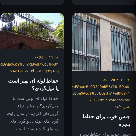
2025-11-28 • <a
ory/%d8%ad%d9%81%d8%a7%d8%b8/"
rel="category tag">حفاظ</a>
حفاظ لوله ای بهتر است
2025-11-28 • <a
"https://hefazshop.com/category/services/%d8%ad%d9%81%d8%a7%d8%b8-
یا میل‌گردی؟
%d9%be%d9%86%d8%ac%d8%b1%d9%87/"
حفاظ لوله ای بهتر است یا
rel="category tag">حفاظ
میل‌گردی؟در میان انواع
پنجره</a>
گریل‌های فلزی، دو مدل رایج،
جنس خوب برای حفاظ
گریل‌های لوله‌ای و گریل‌های
پنجره
میله‌ای گرد هستند. انتخاب…
جنس خوب برای حفاظ پنجره