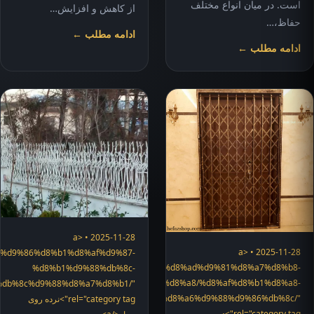
است. در میان انواع مختلف
از کاهش و افزایش…
حفاظ،…
ادامه مطلب ←
ادامه مطلب ←
2025-11-28 • <a
2025-11-28 • <a
ices/%d9%86%d8%b1%d8%af%d9%87-
"https://hefazshop.com/category/services/%d8%ad%d9%81%d8%a7%d8%b8-
%d8%b1%d9%88%db%8c-
%d8%af%d8%b1%d8%a8/%d8%af%d8%b1%d8%a8-
%db%8c%d9%88%d8%a7%d8%b1/"
d8%a2%da%a9%d8%a7%d8%b1%d8%af%d8%a6%d9%88%d9%86%db%8c/"
rel="category tag">نرده روی
rel="category tag">درب