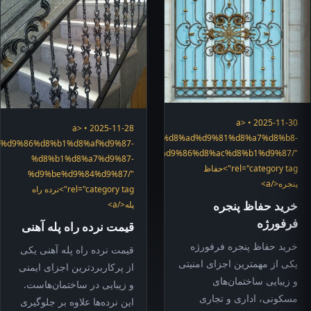
2025-11-30 • <a
2025-11-28 • <a
"https://hefazshop.com/category/services/%d8%ad%d9%81%d8%a7%d8%b8-
gory/%d9%86%d8%b1%d8%af%d9%87-
%d9%be%d9%86%d8%ac%d8%b1%d9%87/"
%d8%b1%d8%a7%d9%87-
rel="category tag">حفاظ
%d9%be%d9%84%d9%87/"
پنجره</a>
rel="category tag">نرده راه
خرید حفاظ پنجره
پله</a>
فرفورژه
قیمت نرده راه پله آهنی
خرید حفاظ پنجره فرفورژه
قیمت نرده راه پله آهنی یکی
یکی از مهمترین اجزای امنیتی
از پرکاربردترین اجزای ایمنی
و زیبایی ساختمان‌های
و زیبایی در ساختمان‌هاست.
مسکونی، اداری و تجاری
این نرده‌ها علاوه بر جلوگیری